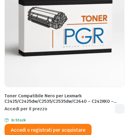
Toner Compatibile Nero per Lexmark
C2425/C2425dw/C2535/C2535dw/C2640 – C242XK0 –
6.000 Pagine al 5%
Accedi per il prezzo
In Stock
Accedi o registrati per acquistare