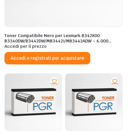
Toner Compatibile Nero per Lexmark B342X00
B3340DW/B3442DW/MB3442I/MB3442ADW – 6.000
Pagine al 5%
Accedi per il prezzo
Accedi o registrati per acquistare