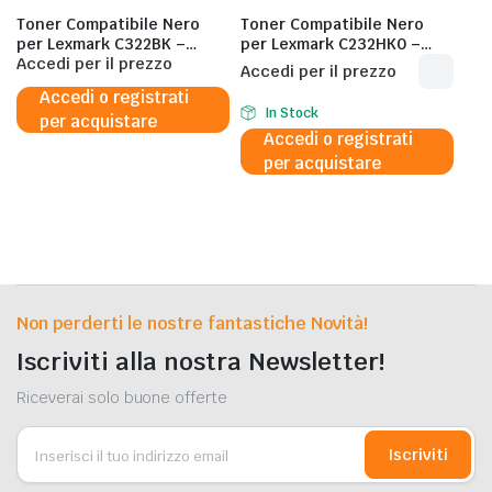
Toner Compatibile Nero
Toner Compatibile Nero
per Lexmark C322BK –
per Lexmark C232HK0 –
1.500 Pagine al 5%
Accedi per il prezzo
3.000 Pagine al 5%
Accedi per il prezzo
Accedi o registrati
In Stock
per acquistare
Accedi o registrati
per acquistare
Non perderti le nostre fantastiche Novità!
Iscriviti alla nostra Newsletter!
Riceverai solo buone offerte
Iscriviti