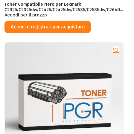
Toner Compatibile Nero per Lexmark
C2325/C2325dw/C2425/C2425dw/C2535/C2535dw/C2640
– C2320K0 – 1.000 Pagine al 5%
Accedi per il prezzo
Accedi o registrati per acquistare