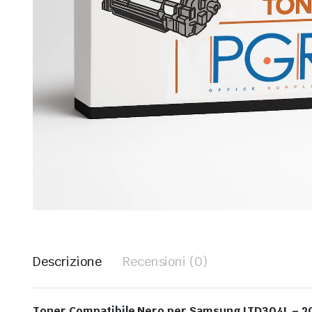
Descrizione
Recensioni (0)
Toner Compatibile Nero per Samsung LTD304L – 2