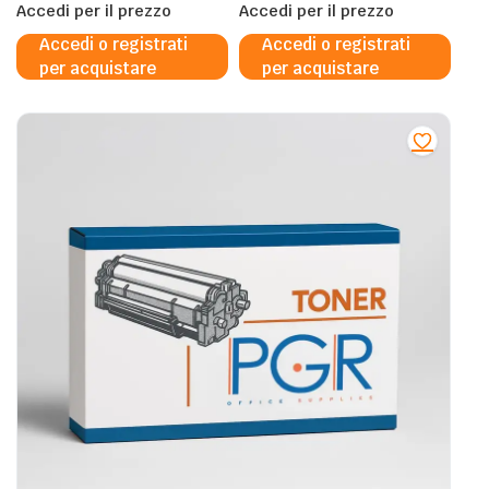
CE740A/270A/340A,
Accedi per il prezzo
HP CE743A/273A/343A,
Accedi per il prezzo
5525/5225/M775 – 307A
5525/5225/M775 – 307A
Accedi o registrati
Accedi o registrati
650A 651A – 13.500 Pagine
650A 651A – 16.000 Pagine
per acquistare
per acquistare
al 5%
al 5%