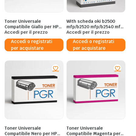
Toner Universale
With scheda oki b2500
Compatibile Giallo per HP
mfp/b2520 mfp/b2540 mfp-
CE742A/272A/342A,
Accedi per il prezzo
4k#09004391
Accedi per il prezzo
5525/5225/M775 – 307A
Accedi o registrati
Accedi o registrati
650A 651A – 16.000 Pagine
per acquistare
per acquistare
al 5%
Toner Universale
Toner Universale
Compatibile Nero per HP
Compatibile Magenta per