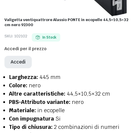
Valigetta ventiquattrore Alassio PONTE in ecopelle 44,5×10,5×32
cm nero 92300
SKU:
102102
In Stock
Accedi per il prezzo
Accedi
Larghezza:
445 mm
Colore:
nero
Altre caratteristiche:
44,5×10,5×32 cm
PBS-Attributo variante:
nero
Materiale:
in ecopelle
Con impugnatura
Si
Tipo di chiusura:
2 combinazioni di numeri