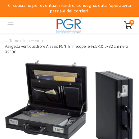
Ci scusiamo per eventuali ritardi di consegna, data l'operatività
parziale dei corrieri.
0
← Torna alla ricerca
Valigetta ventiquattrore Alassio PONTE in ecopelle 44,5×10,5×32 cm nero
92300