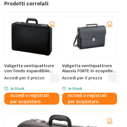
Prodotti correlati
Valigetta ventiquattrore
Valigetta ventiquattrore
con fondo espandibile
Alassio FORTE in ecopelle
Alassio TAORMINA in pelle
40x15x32 cm nero 92011
Accedi per il prezzo
Accedi per il prezzo
45x11x32,5 cm nero –
41033
In Stock
In Stock
Accedi o registrati
Accedi o registrati
per acquistare
per acquistare