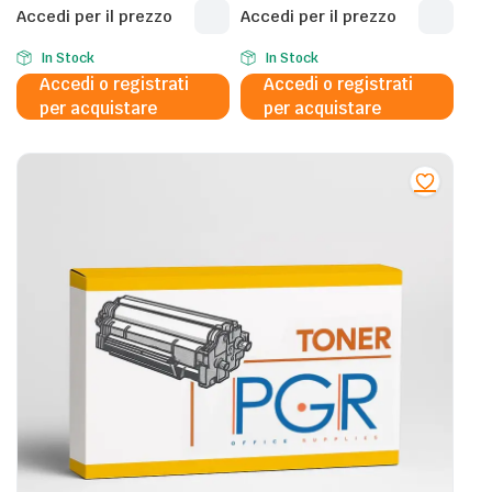
CK8530Y – 12.000 Pagine al
CLP3626Y – 10.000 Pagine
Accedi per il prezzo
Accedi per il prezzo
5%
al 5%
In Stock
In Stock
Accedi o registrati
Accedi o registrati
per acquistare
per acquistare