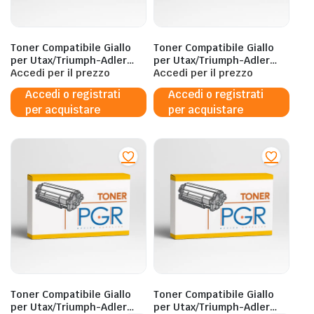
Toner Compatibile Giallo
Toner Compatibile Giallo
per Utax/Triumph-Adler
per Utax/Triumph-Adler
CK8531Y – 20.000 Pagine al
Accedi per il prezzo
CK8533Y – 24.000 Pagine al
Accedi per il prezzo
5%
5%
Accedi o registrati
Accedi o registrati
per acquistare
per acquistare
Toner Compatibile Giallo
Toner Compatibile Giallo
per Utax/Triumph-Adler
per Utax/Triumph-Adler