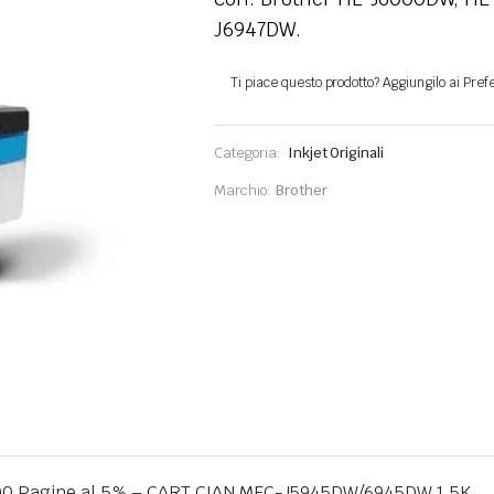
J6947DW.
Categoria:
Inkjet Originali
Marchio:
Brother
1500 Pagine al 5% – CART CIAN MFC-J5945DW/6945DW 1 5K