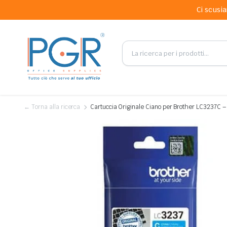
Ci scusia
← Torna alla ricerca
Cartuccia Originale Ciano per Brother LC3237C –