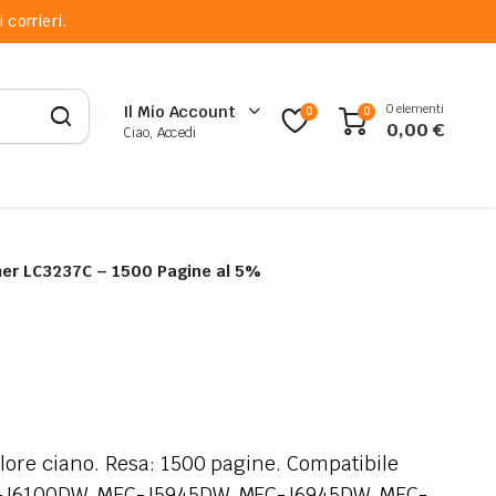
 corrieri.
0 elementi
Il Mio Account
0
0
0,00
€
Ciao, Accedi
ther LC3237C – 1500 Pagine al 5%
lore ciano. Resa: 1500 pagine. Compatibile
L-J6100DW, MFC-J5945DW, MFC-J6945DW, MFC-