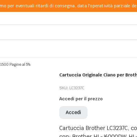
mo per eventuali ritardi di consegna, data l'operatività parziale dei
 1500 Pagine al 5%
Cartuccia Originale Ciano per Bro
SKU:
LC3237C
Accedi per il prezzo
Accedi
Cartuccia Brother LC3237C, co
con: Brother HL-J6000DW, H