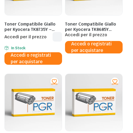
Toner Compatibile Giallo
Toner Compatibile Giallo
per Kyocera TK8735Y –
per Kyocera TK8685Y
40.000 Pagine al 5%
24.000 Pagine al 5%
Accedi per il prezzo
Accedi per il prezzo
Accedi o registrati
In Stock
per acquistare
Accedi o registrati
per acquistare