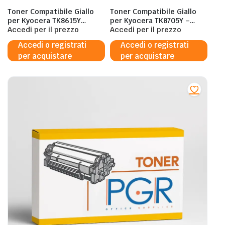
Toner Compatibile Giallo
Toner Compatibile Giallo
per Kyocera TK8615Y
per Kyocera TK8705Y –
24.000 Pagine al 5%
Accedi per il prezzo
30.000 Pagine al 5%
Accedi per il prezzo
Accedi o registrati
Accedi o registrati
per acquistare
per acquistare