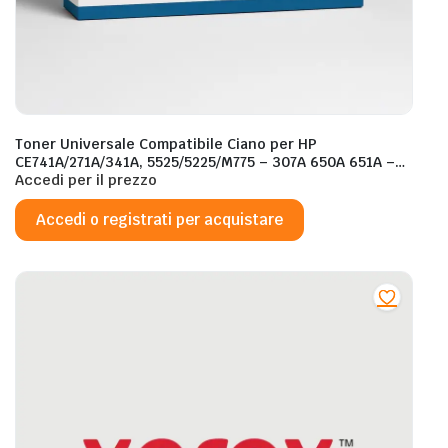
Toner Universale Compatibile Ciano per HP
CE741A/271A/341A, 5525/5225/M775 – 307A 650A 651A –
16.000 Pagine al 5%
Accedi per il prezzo
Accedi o registrati per acquistare