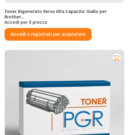
Toner Rigenerato Xerox Alta Capacita’ Giallo per
Brother
TN423BK/HLL8260/HLL8360/DCP/L8410/MFC/L8690/L8900
Accedi per il prezzo
– 4.000 Pagine al 5%
Accedi o registrati per acquistare