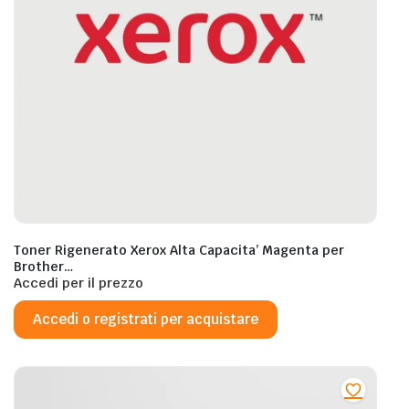
Toner Rigenerato Xerox Alta Capacita’ Magenta per
Brother
TN423BK/HLL8260/HLL8360/DCP/L8410/MFC/L8690/L8900
Accedi per il prezzo
– 4.000 Pagine al 5%
Accedi o registrati per acquistare