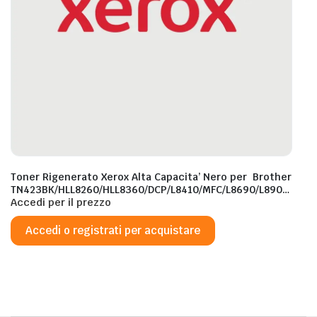
Toner Rigenerato Xerox Alta Capacita’ Nero per Brother
TN423BK/HLL8260/HLL8360/DCP/L8410/MFC/L8690/L8900
– 6.500 Pagine al 5%
Accedi per il prezzo
Accedi o registrati per acquistare