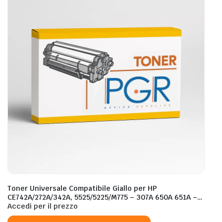
Toner Universale Compatibile Giallo per HP
CE742A/272A/342A, 5525/5225/M775 – 307A 650A 651A –
16.000 Pagine al 5%
Accedi per il prezzo